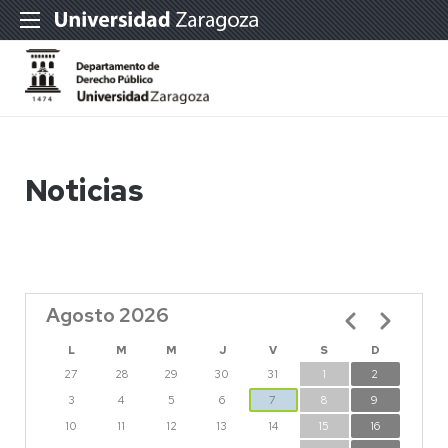
Noticias
Agosto 2026
Paginación
L
M
M
J
V
S
D
27
28
29
30
31
1
2
3
4
5
6
7
8
9
10
11
12
13
14
15
16