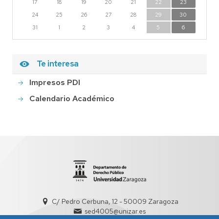
17
18
19
20
21
22
23
24
25
26
27
28
29
30
31
1
2
3
4
5
6
Te interesa
Impresos PDI
Calendario Académico
C/ Pedro Cerbuna, 12 - 50009 Zaragoza
sed4005@unizar.es