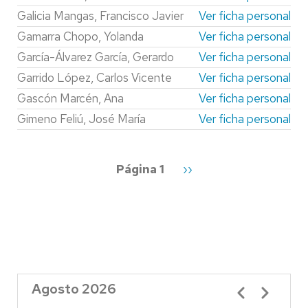
Galicia Mangas, Francisco Javier
Ver ficha personal
Gamarra Chopo, Yolanda
Ver ficha personal
García-Álvarez García, Gerardo
Ver ficha personal
Garrido López, Carlos Vicente
Ver ficha personal
Gascón Marcén, Ana
Ver ficha personal
Gimeno Feliú, José María
Ver ficha personal
Paginación
Página 1
Siguiente
››
página
Agosto 2026
Paginación