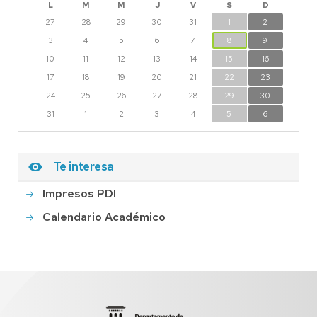
L
M
M
J
V
S
D
27
28
29
30
31
1
2
3
4
5
6
7
8
9
10
11
12
13
14
15
16
17
18
19
20
21
22
23
24
25
26
27
28
29
30
31
1
2
3
4
5
6
Te interesa
Impresos PDI
Calendario Académico