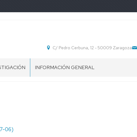
C/ Pedro Cerbuna, 12 - 50009 Zaragoza
STIGACIÓN
INFORMACIÓN GENERAL
POS
UBICACIÓN
STIGACIÓN
SECRETARÍA
DEPARTAMENTO
NORMATIVA
07-06)