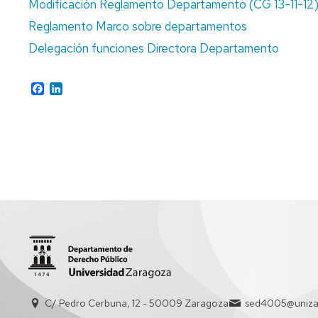
Modificación Reglamento Departamento (CG 13-11-12
CONSEJO
Reglamento Marco sobre departamentos
DE
DEPARTAMENTO
Delegación funciones Directora Departamento
ÁREAS
DERECHO
ADMINISTRATIVO
Facebook
LinkedIn
PERSONAL
DOCENTE
DERECHO
CONSTITUCIONAL
PERSONAL
DE
DERECHO
ADMINISTRACIÓN
ECLESIÁSTICO
Y
DEL
SERVICIOS
ESTADO
DERECHO
INTERNACIONAL
PÚBLICO
C/ Pedro Cerbuna, 12 - 50009 Zaragoza
sed4005@unizar