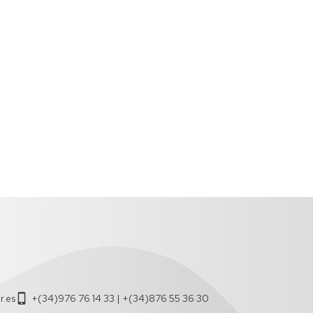
)
.es
+(34)976 76 14 33 | +(34)876 55 36 30