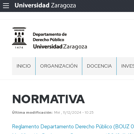
INICIO
ORGANIZACIÓN
DOCENCIA
INVE
EQUIPO
MÁSTER
GRU
DE
DE
DIRECCIÓN
INVE
DOCTORADO
DOCTORADO
NORMATIVA
EN
SALUDO
DERECHO
DEL
Última modificación
Mié , 11/12/2024 - 10:25
EQUIPO
TESIS
DE
DOCTORALES
Reglamento Departamento Derecho Público (BOUZ 
DIRECCIÓN