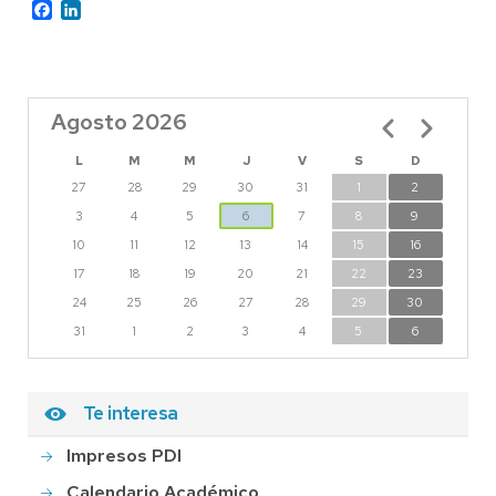
Facebook
LinkedIn
Agosto 2026
Paginación
L
M
M
J
V
S
D
27
28
29
30
31
1
2
3
4
5
6
7
8
9
10
11
12
13
14
15
16
17
18
19
20
21
22
23
24
25
26
27
28
29
30
31
1
2
3
4
5
6
Te interesa
Impresos PDI
Calendario Académico