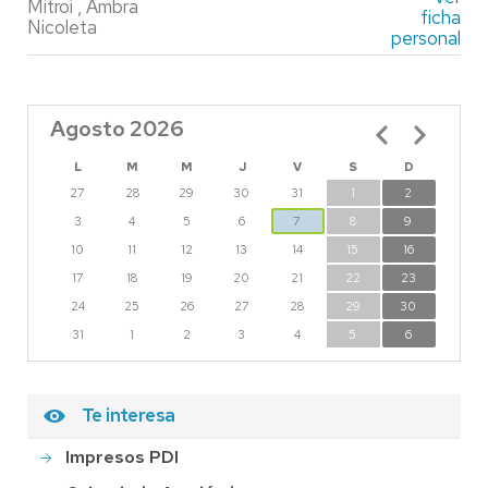
Mitroi , Ambra
ficha
Nicoleta
personal
Agosto 2026
Paginación
L
M
M
J
V
S
D
27
28
29
30
31
1
2
3
4
5
6
7
8
9
10
11
12
13
14
15
16
17
18
19
20
21
22
23
24
25
26
27
28
29
30
31
1
2
3
4
5
6
Te interesa
Impresos PDI