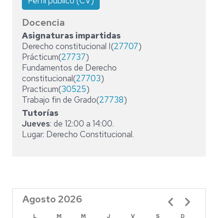
Perfil público (CV)
Docencia
Asignaturas impartidas
Derecho constitucional I(
27707
)
Prácticum(
27737
)
Fundamentos de Derecho
constitucional(
27703
)
Practicum(
30525
)
Trabajo fin de Grado(
27738
)
Tutorías
Jueves
: de 12:00 a 14:00.
Lugar: Derecho Constitucional.
Agosto 2026
Paginación
L
M
M
J
V
S
D