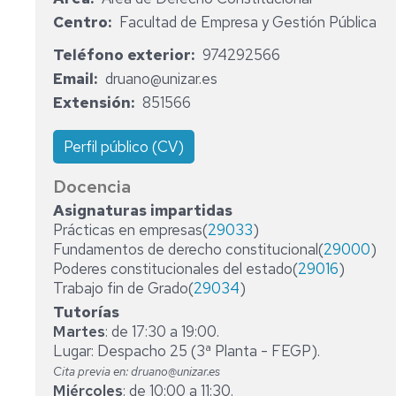
CONSEJO
Centro
Facultad de Empresa y Gestión Pública
DE
DEPARTAMENTO
Teléfono exterior
974292566
Email
druano@unizar.es
ÁREAS
DERECHO
Extensión
851566
ADMINISTRATIVO
PERSONAL
DOCENTE
DERECHO
Perfil público (CV)
CONSTITUCIONAL
PERSONAL
Docencia
DE
DERECHO
Asignaturas impartidas
ADMINISTRACIÓN
ECLESIÁSTICO
Prácticas en empresas(
29033
)
Y
DEL
SERVICIOS
ESTADO
Fundamentos de derecho constitucional(
29000
)
Poderes constitucionales del estado(
29016
)
DERECHO
Trabajo fin de Grado(
29034
)
INTERNACIONAL
Tutorías
PÚBLICO
Martes
: de 17:30 a 19:00.
Lugar: Despacho 25 (3ª Planta - FEGP).
Cita previa en: druano@unizar.es
Miércoles
: de 10:00 a 11:30.