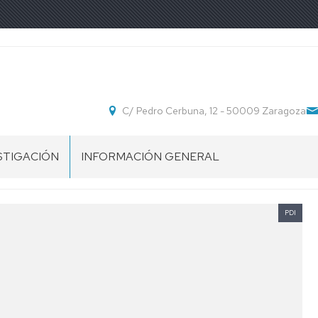
C/ Pedro Cerbuna, 12 - 50009 Zaragoza
STIGACIÓN
INFORMACIÓN GENERAL
POS
UBICACIÓN
STIGACIÓN
PDI
SECRETARÍA
DEPARTAMENTO
NORMATIVA