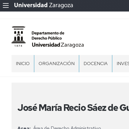
INICIO
ORGANIZACIÓN
DOCENCIA
INVE
EQUIPO
MÁSTER
GRU
DE
DE
DIRECCIÓN
INVE
DOCTORADO
DOCTORADO
EN
SALUDO
DERECHO
José María Recio Sáez de G
DEL
EQUIPO
TESIS
DE
DOCTORALES
DIRECCIÓN
Area
Área de Derecho Administrativo