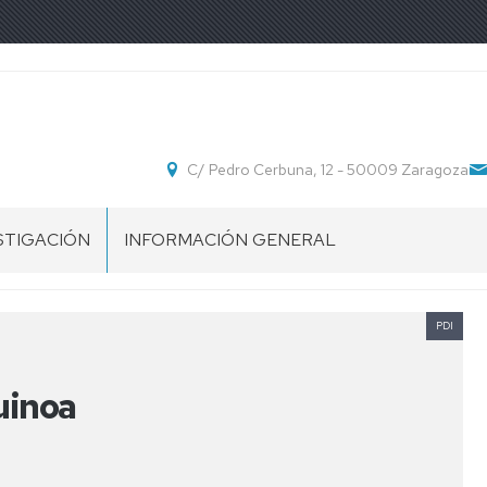
C/ Pedro Cerbuna, 12 - 50009 Zaragoza
STIGACIÓN
INFORMACIÓN GENERAL
POS
UBICACIÓN
STIGACIÓN
PDI
SECRETARÍA
DEPARTAMENTO
uinoa
NORMATIVA