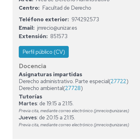
CONSEJO
Centro
Facultad de Derecho
DE
DEPARTAMENTO
Teléfono exterior
974292573
Email
jmrecio@unizar.es
ÁREAS
DERECHO
Extensión
851573
ADMINISTRATIVO
PERSONAL
DOCENTE
DERECHO
Perfil público (CV)
CONSTITUCIONAL
PERSONAL
Docencia
DE
DERECHO
Asignaturas impartidas
ADMINISTRACIÓN
ECLESIÁSTICO
Derecho administrativo. Parte especial(
27722
)
Y
DEL
SERVICIOS
ESTADO
Derecho ambiental(
27728
)
Tutorías
DERECHO
Martes
: de 19:15 a 21:15.
INTERNACIONAL
Previa cita, mediante correo electrónico (jmrecio@unizar.es)
PÚBLICO
Jueves
: de 20:15 a 21:15.
Previa cita, mediante correo electrónico (jmrecio@unizar.es)