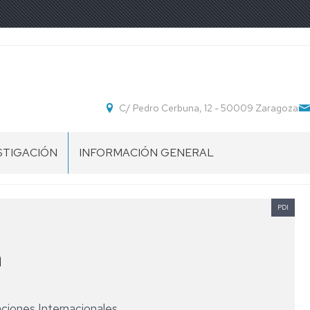
C/ Pedro Cerbuna, 12 - 50009 Zaragoza
STIGACIÓN
INFORMACIÓN GENERAL
POS
UBICACIÓN
STIGACIÓN
PDI
SECRETARÍA
DEPARTAMENTO
n
NORMATIVA
aciones Internacionales