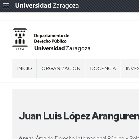
INICIO
ORGANIZACIÓN
DOCENCIA
INVE
EQUIPO
MÁSTER
GRU
DE
DE
DIRECCIÓN
INVE
DOCTORADO
DOCTORADO
EN
SALUDO
DERECHO
Juan Luis López Arangure
DEL
EQUIPO
TESIS
DE
DOCTORALES
DIRECCIÓN
Area
Área de Derecho Internacional Público y Rel