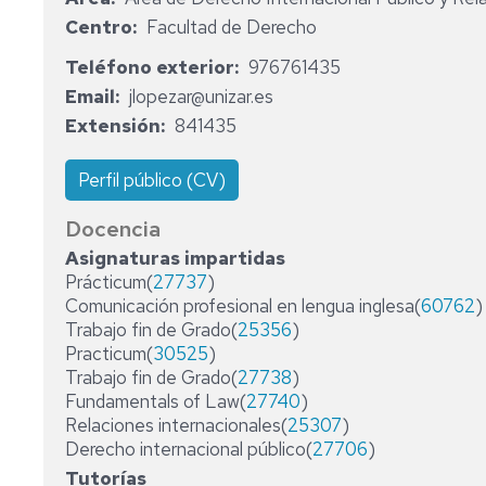
CONSEJO
Centro
Facultad de Derecho
DE
DEPARTAMENTO
Teléfono exterior
976761435
Email
jlopezar@unizar.es
ÁREAS
DERECHO
Extensión
841435
ADMINISTRATIVO
PERSONAL
DOCENTE
DERECHO
Perfil público (CV)
CONSTITUCIONAL
PERSONAL
Docencia
DE
DERECHO
Asignaturas impartidas
ADMINISTRACIÓN
ECLESIÁSTICO
Prácticum(
27737
)
Y
DEL
SERVICIOS
ESTADO
Comunicación profesional en lengua inglesa(
60762
)
Trabajo fin de Grado(
25356
)
DERECHO
Practicum(
30525
)
INTERNACIONAL
Trabajo fin de Grado(
27738
)
PÚBLICO
Fundamentals of Law(
27740
)
Relaciones internacionales(
25307
)
Derecho internacional público(
27706
)
Tutorías