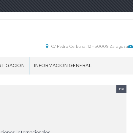
C/ Pedro Cerbuna, 12 - 50009 Zaragoza
STIGACIÓN
INFORMACIÓN GENERAL
POS
UBICACIÓN
STIGACIÓN
PDI
SECRETARÍA
DEPARTAMENTO
NORMATIVA
aciones Internacionales