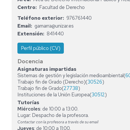
CONSEJO
Centro
Facultad de Derecho
DE
DEPARTAMENTO
Teléfono exterior
976761440
Email
gamarra@unizar.es
ÁREAS
DERECHO
Extensión
841440
ADMINISTRATIVO
PERSONAL
DOCENTE
DERECHO
Perfil público (CV)
CONSTITUCIONAL
PERSONAL
Docencia
DE
DERECHO
Asignaturas impartidas
ADMINISTRACIÓN
ECLESIÁSTICO
Sistemas de gestión y legislación medioambiental(
6
Y
DEL
SERVICIOS
ESTADO
Trabajo fin de Grado (Derecho)(
30526
)
Trabajo fin de Grado(
27738
)
DERECHO
Instituciones de la Unión Europea(
30512
)
INTERNACIONAL
Tutorías
PÚBLICO
Miércoles
: de 10:00 a 13:00.
Lugar: Despacho de la profesora.
Contactar con la profesora a través de su email
Jueves
: de 10:00 a 11:00.