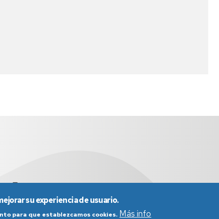
.es
+(34)976 76 14 33 | +(34)876 55 36 30
mejorar su experiencia de usuario.
Más info
iento para que establezcamos cookies.