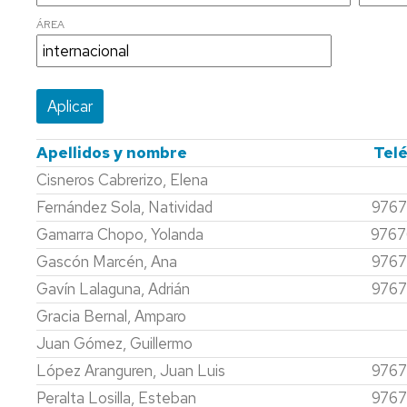
CONSEJO
ÁREA
DE
DEPARTAMENTO
ÁREAS
DERECHO
ADMINISTRATIVO
PERSONAL
DOCENTE
DERECHO
Apellidos y nombre
Tel
CONSTITUCIONAL
Cisneros Cabrerizo, Elena
PERSONAL
DE
DERECHO
Fernández Sola, Natividad
9767
ADMINISTRACIÓN
ECLESIÁSTICO
Gamarra Chopo, Yolanda
9767
Y
DEL
SERVICIOS
ESTADO
Gascón Marcén, Ana
9767
Gavín Lalaguna, Adrián
9767
DERECHO
INTERNACIONAL
Gracia Bernal, Amparo
PÚBLICO
Juan Gómez, Guillermo
López Aranguren, Juan Luis
9767
Peralta Losilla, Esteban
9767