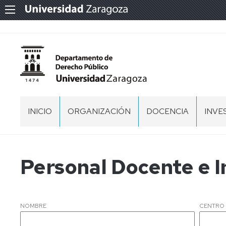
INICIO
ORGANIZACIÓN
DOCENCIA
INVE
EQUIPO
MÁSTER
GRU
DE
DE
DIRECCIÓN
INVE
DOCTORADO
DOCTORADO
Personal Docente e I
EN
SALUDO
DERECHO
DEL
EQUIPO
TESIS
DE
DOCTORALES
NOMBRE
CENTRO
DIRECCIÓN